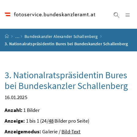
Accesskey
Accesskey
Accesskey
Accesskey
Zum Inhalt
Zum Hauptmenü
Zum Untermenü
Zur Suche
[4]
[1]
[3]
[2]
Na
Suche ei
Startseite
…
Bundeskanzler Alexander Schallenberg
3. Nationalratspräsidentin Bures bei Bundeskanzler Schallenberg
3. Nationalratspräsidentin Bures
bei Bundeskanzler Schallenberg
16.01.2025
Anzahl:
1 Bilder
Anzeige:
1 bis 1 (24/
48
Bilder pro Seite)
Anzeigemodus:
Galerie /
Bild-Text