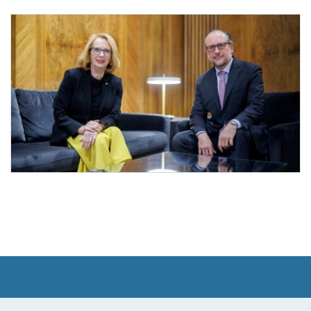
3. Nationalratspräsidentin Bures bei Bundeskanzler Schallenberg
Am 16. Jänner 2025 empfing Bundeskanzler Alexander Schallenberg (r.) die 3. Nation