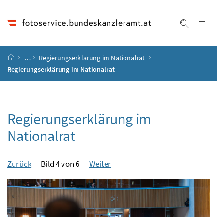
Accesskey
Accesskey
Accesskey
Accesskey
Zum Inhalt
Zum Hauptmenü
Zum Untermenü
Zur Suche
[4]
[1]
[3]
[2]
Na
Suche ei
Startseite
…
Regierungserklärung im Nationalrat
Regierungserklärung im Nationalrat
Regierungserklärung im
Nationalrat
Zurück
Bild 4 von 6
Weiter