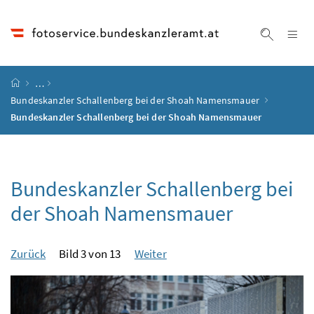
Accesskey
Accesskey
Accesskey
Accesskey
Zum Inhalt
Zum Hauptmenü
Zum Untermenü
Zur Suche
[4]
[1]
[3]
[2]
Na
Suche ei
Startseite
…
Bundeskanzler Schallenberg bei der Shoah Namensmauer
Bundeskanzler Schallenberg bei der Shoah Namensmauer
Bundeskanzler Schallenberg bei
der Shoah Namensmauer
Zurück
Bild 3 von 13
Weiter