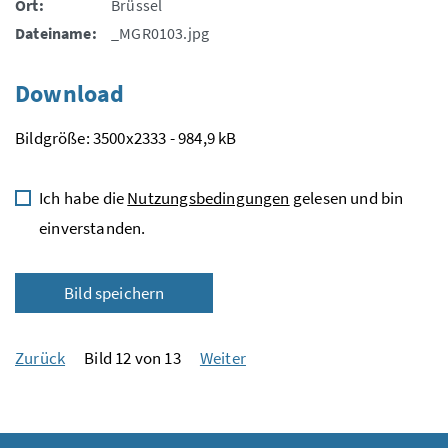
Ort:
Brüssel
Dateiname:
_MGR0103.jpg
Download
Bildgröße: 3500x2333 - 984,9 kB
Ich habe die
Nutzungsbedingungen
gelesen und bin
einverstanden.
Bild speichern
Zurück
Bild 12 von 13
Weiter