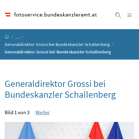
Accesskey
Accesskey
Accesskey
Accesskey
Zum Inhalt
Zum Hauptmenü
Zum Untermenü
Zur Suche
[4]
[1]
[3]
[2]
Na
Suche ei
Startseite
…
Generaldirektor Grossi bei Bundeskanzler Schallenberg
Generaldirektor Grossi bei Bundeskanzler Schallenberg
Generaldirektor Grossi bei
Bundeskanzler Schallenberg
Bild 1 von 3
Weiter