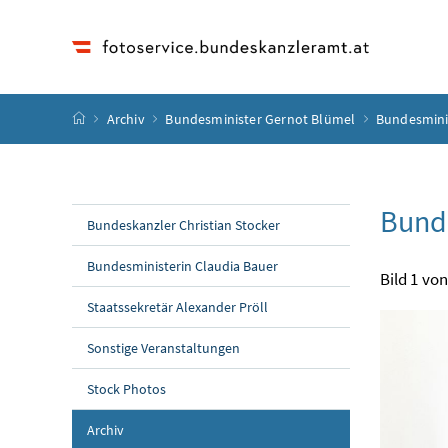
Accesskey
Accesskey
Accesskey
Accesskey
Zum Inhalt
Zum Hauptmenü
Zum Untermenü
Zur Suche
[4]
[1]
[3]
[2]
Startseite
Archiv
Bundesminister Gernot Blümel
Bundesmini
Bunde
Bundeskanzler Christian Stocker
Bundesministerin Claudia Bauer
Bild 1 von
Staatssekretär Alexander Pröll
Sonstige Veranstaltungen
Stock Photos
Archiv