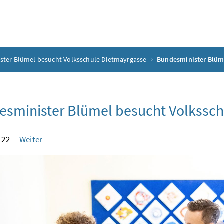
ster Blümel besucht Volksschule Dietmayrgasse
Bundesminister Blüm
sminister Blümel besucht Volkssch
 22
Weiter