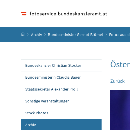
Accesskey
Accesskey
Accesskey
Accesskey
Zum Inhalt
Zum Hauptmenü
Zum Untermenü
Zur Suche
[4]
[1]
[3]
[2]
Startseite
Archiv
Bundesminister Gernot Blümel
Fotos aus 
Öster
Bundeskanzler Christian Stocker
Bundesministerin Claudia Bauer
Zurück
Staatssekretär Alexander Pröll
Sonstige Veranstaltungen
Stock Photos
Archiv