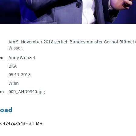
Am 5. November 2018 verlieh Bundesminister Gernot Blümel (
Wisser.
n:
Andy Wenzel
BKA
05.11.2018
Wien
e:
009_AND9340.jpg
oad
: 4747x3543 - 3,1 MB