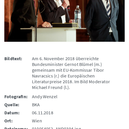
Bildtext:
Am 6. November 2018 überreichte
Bundesminister Gernot Blümel (m.)
gemeinsam mit EU-Kommissar Tibor
Navracsics (r.) die Europäischen
Literaturpreise 2018. Im Bild Moderator
Michael Freund (l.).
FotografIn:
Andy Wenzel
Quelle:
BKA
Datum:
06.11.2018
Ort:
Wien
Dateiname:
010054052_AND0394.jpg