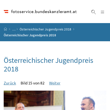
Accesskey
Accesskey
Accesskey
Accesskey
Zum Inhalt
Zum Hauptmenü
Zum Untermenü
Zur Suche
[4]
[1]
[3]
[2]
Na
Suche ei
Startseite
…
Österreichischer Jugendpreis 2018
Österreichischer Jugendpreis 2018
Österreichischer Jugendpreis
2018
Zurück
Bild 15 von 82
Weiter