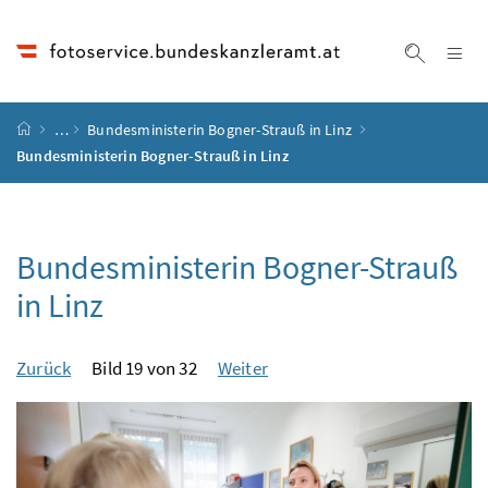
Accesskey
Accesskey
Accesskey
Accesskey
Zum Inhalt
Zum Hauptmenü
Zum Untermenü
Zur Suche
[4]
[1]
[3]
[2]
Na
Suche ei
Startseite
…
Bundesministerin Bogner-Strauß in Linz
Bundesministerin Bogner-Strauß in Linz
Bundesministerin Bogner-Strauß
in Linz
Zurück
Bild 19 von 32
Weiter