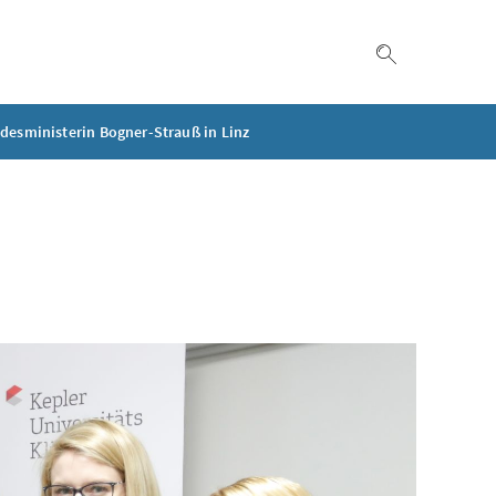
Suche einble
desministerin Bogner-Strauß in Linz