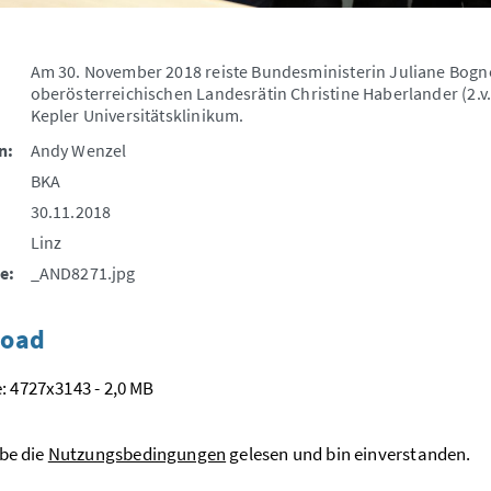
Am 30. November 2018 reiste Bundesministerin Juliane Bogner-
oberösterreichischen Landesrätin Christine Haberlander (2.
Kepler Universitätsklinikum.
n:
Andy Wenzel
BKA
30.11.2018
Linz
e:
_AND8271.jpg
oad
: 4727x3143 - 2,0 MB
be die
Nutzungsbedingungen
gelesen und bin einverstanden.