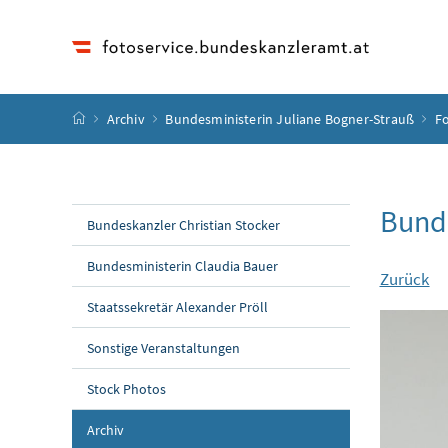
Accesskey
Accesskey
Accesskey
Accesskey
Zum Inhalt
Zum Hauptmenü
Zum Untermenü
Zur Suche
[4]
[1]
[3]
[2]
Startseite
Archiv
Bundesministerin Juliane Bogner-Strauß
Fo
Bunde
Bundeskanzler Christian Stocker
Bundesministerin Claudia Bauer
Zurück
Staatssekretär Alexander Pröll
Sonstige Veranstaltungen
Stock Photos
Archiv