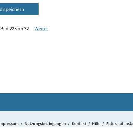
ld speichern
Bild 22 von 32
Weiter
Impressum
/
Nutzungsbedingungen
/
Kontakt
/
Hilfe
/
Fotos auf Ins