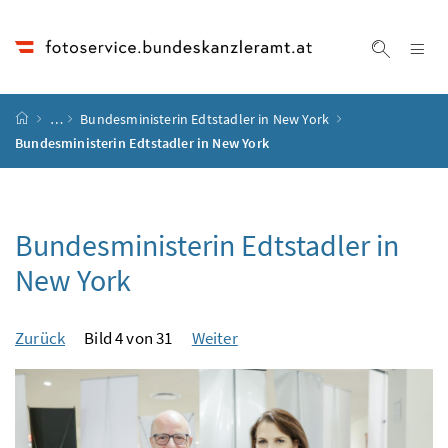
Accesskey
Accesskey
Accesskey
Accesskey
Zum Inhalt
Zum Hauptmenü
Zum Untermenü
Zur Suche
[4]
[1]
[3]
[2]
Na
Suche ei
Startseite
…
Bundesministerin Edtstadler in New York
Bundesministerin Edtstadler in New York
Bundesministerin Edtstadler in
New York
Zurück
Bild 4 von 31
Weiter