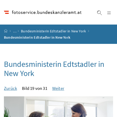
Accesskey
Accesskey
Accesskey
Accesskey
Zum Inhalt
Zum Hauptmenü
Zum Untermenü
Zur Suche
[4]
[1]
[3]
[2]
Na
Suche ei
Startseite
…
Bundesministerin Edtstadler in New York
Bundesministerin Edtstadler in New York
Bundesministerin Edtstadler in
New York
Zurück
Bild 19 von 31
Weiter