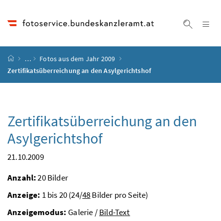
Accesskey
Accesskey
Accesskey
Accesskey
Zum Inhalt
Zum Hauptmenü
Zum Untermenü
Zur Suche
[4]
[1]
[3]
[2]
Na
Suche ei
Startseite
…
Fotos aus dem Jahr 2009
Zertifikatsüberreichung an den Asylgerichtshof
Zertifikatsüberreichung an den
Asylgerichtshof
21.10.2009
Anzahl:
20 Bilder
Anzeige:
1 bis 20 (24/
48
Bilder pro Seite)
Anzeigemodus:
Galerie /
Bild-Text