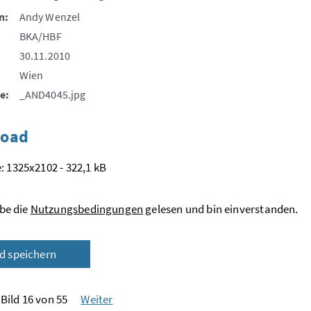
n:
Andy Wenzel
BKA/HBF
30.11.2010
Wien
e:
_AND4045.jpg
oad
: 1325x2102 - 322,1 kB
be die
Nutzungsbedingungen
gelesen und bin einverstanden.
ld speichern
Bild 16 von 55
Weiter