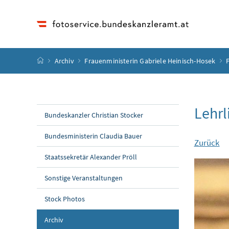
Accesskey
Accesskey
Accesskey
Accesskey
Zum Inhalt
Zum Hauptmenü
Zum Untermenü
Zur Suche
[4]
[1]
[3]
[2]
Startseite
Archiv
Frauenministerin Gabriele Heinisch-Hosek
Lehrl
Bundeskanzler Christian Stocker
Bundesministerin Claudia Bauer
Zurück
Staatssekretär Alexander Pröll
Sonstige Veranstaltungen
Stock Photos
Archiv