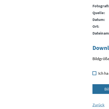
FotografI
Quelle:
Datum:
Ort:
Dateinam
Downl
Bildgröße
Ich ha
Bi
Zurück