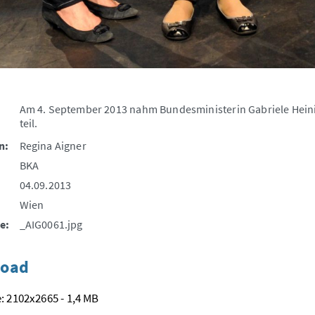
Am 4. September 2013 nahm Bundesministerin Gabriele Heini
teil.
n:
Regina Aigner
BKA
04.09.2013
Wien
e:
_AIG0061.jpg
oad
: 2102x2665 - 1,4 MB