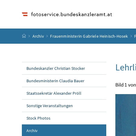
Accesskey
Accesskey
Accesskey
Accesskey
Zum Inhalt
Zum Hauptmenü
Zum Untermenü
Zur Suche
[4]
[1]
[3]
[2]
Startseite
Archiv
Frauenministerin Gabriele Heinisch-Hosek
Lehrl
Bundeskanzler Christian Stocker
Bundesministerin Claudia Bauer
Bild 1 von
Staatssekretär Alexander Pröll
Sonstige Veranstaltungen
Stock Photos
Archiv