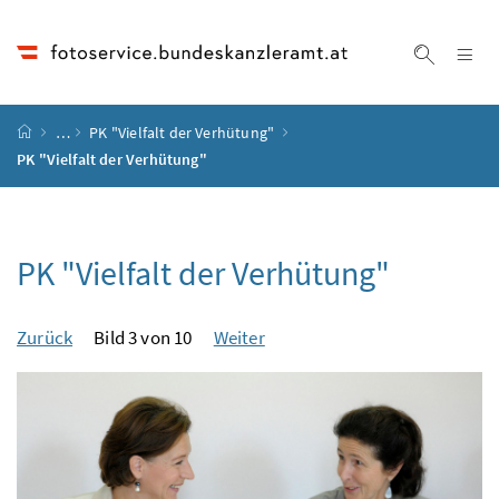
Accesskey
Accesskey
Accesskey
Accesskey
Zum Inhalt
Zum Hauptmenü
Zum Untermenü
Zur Suche
[4]
[1]
[3]
[2]
Na
Suche ei
Startseite
…
PK "Vielfalt der Verhütung"
PK "Vielfalt der Verhütung"
PK "Vielfalt der Verhütung"
Zurück
Bild 3 von 10
Weiter