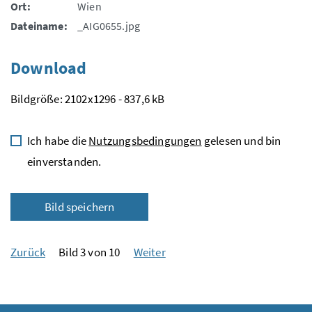
Ort:
Wien
Dateiname:
_AIG0655.jpg
Download
Bildgröße: 2102x1296 - 837,6 kB
Ich habe die
Nutzungsbedingungen
gelesen und bin
einverstanden.
Bild speichern
Zurück
Bild 3 von 10
Weiter