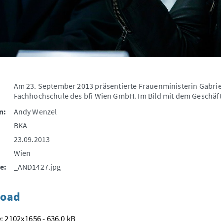
Am 23. September 2013 präsentierte Frauenministerin Gabrie
Fachhochschule des bfi Wien GmbH. Im Bild mit dem Geschäfts
n:
Andy Wenzel
BKA
23.09.2013
Wien
e:
_AND1427.jpg
oad
: 2102x1656 - 636,0 kB