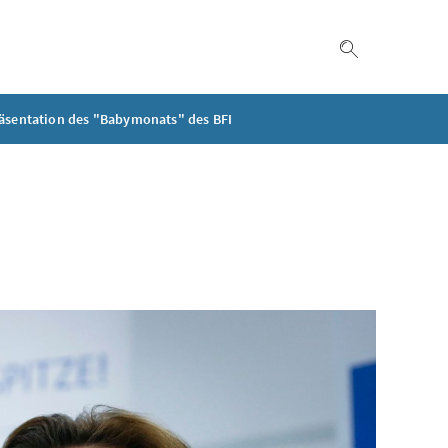
Suche einble
äsentation des "Babymonats" des BFI