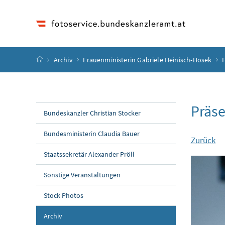
Accesskey
Accesskey
Accesskey
Accesskey
Zum Inhalt
Zum Hauptmenü
Zum Untermenü
Zur Suche
[4]
[1]
[3]
[2]
Startseite
Archiv
Frauenministerin Gabriele Heinisch-Hosek
Präse
Bundeskanzler Christian Stocker
Bundesministerin Claudia Bauer
Zurück
Staatssekretär Alexander Pröll
Sonstige Veranstaltungen
Stock Photos
Archiv