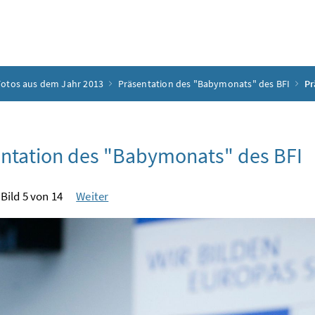
Fotos aus dem Jahr 2013
Präsentation des "Babymonats" des BFI
Pr
ntation des "Babymonats" des BFI
Bild 5 von 14
Weiter