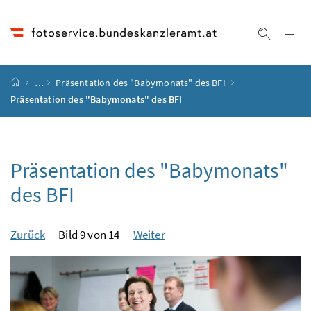
Accesskey
Accesskey
Accesskey
Accesskey
Zum Inhalt
Zum Hauptmenü
Zum Untermenü
Zur Suche
[4]
[1]
[3]
[2]
Na
Suche ei
Startseite
…
Präsentation des "Babymonats" des BFI
Präsentation des "Babymonats" des BFI
Präsentation des "Babymonats"
des BFI
Zurück
Bild 9 von 14
Weiter