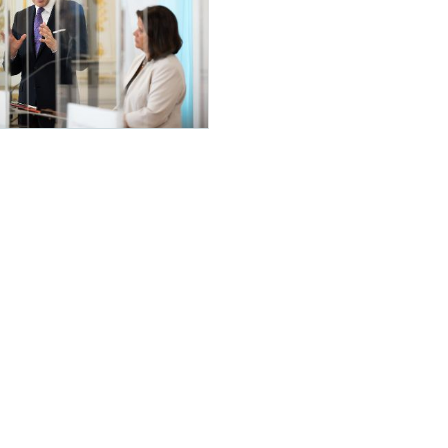
pfel
21 2021 fand der Sozialpartnergipfel statt. Im Bild Bundesarbeitskammer-Präsidentin R