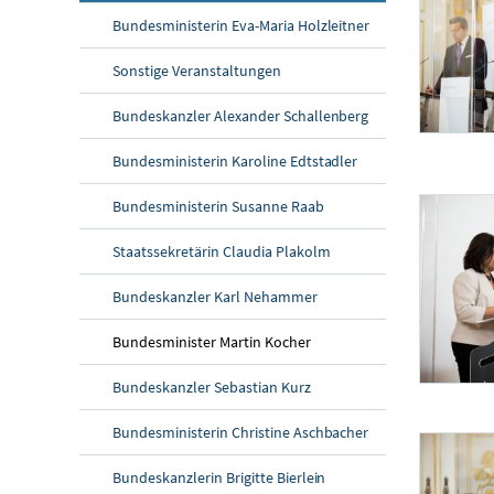
Bundesministerin Eva-Maria Holzleitner
Sonstige Veranstaltungen
Bundeskanzler Alexander Schallenberg
Sozialpartnergi
Bundesministerin Karoline Edtstadler
Am 6. Juni 2
Bundesministerin Susanne Raab
Staatssekretärin Claudia Plakolm
Bundeskanzler Karl Nehammer
Bundesminister Martin Kocher
Bundeskanzler Sebastian Kurz
Sozialpartnergi
Am 6. Juni 2
Bundesministerin Christine Aschbacher
Bundeskanzlerin Brigitte Bierlein