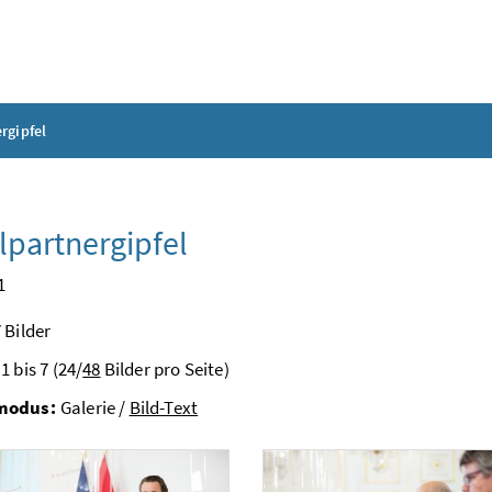
rgipfel
lpartnergipfel
1
 Bilder
1 bis 7 (24/
48
Bilder pro Seite)
modus:
Galerie /
Bild-Text