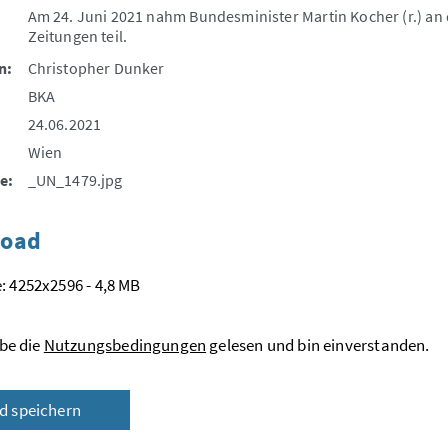
Am 24. Juni 2021 nahm Bundesminister Martin Kocher (r.) an
Zeitungen teil.
n:
Christopher Dunker
BKA
24.06.2021
Wien
e:
_UN_1479.jpg
oad
: 4252x2596 - 4,8 MB
be die
Nutzungsbedingungen
gelesen und bin einverstanden.
ld speichern