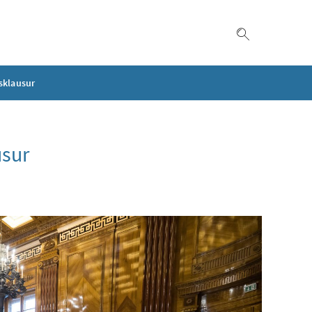
Suche einble
sklausur
usur