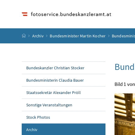
Accesskey
Accesskey
Accesskey
Accesskey
Zum Inhalt
Zum Hauptmenü
Zum Untermenü
Zur Suche
[4]
[1]
[3]
[2]
Startseite
Archiv
Bundesminister Martin Kocher
Bundesminis
Bunde
Bundeskanzler Christian Stocker
Bundesministerin Claudia Bauer
Bild 1 von
Staatssekretär Alexander Pröll
Sonstige Veranstaltungen
Stock Photos
Archiv