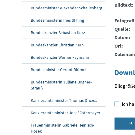
Bildtext:
Bundesminister Alexander Schallenberg
Bundesministerin Ines Stilling
FotografI
Quelle:
Bundeskanzler Sebastian Kurz
Datum:
Bundeskanzler Christian Kern
Ort:
Dateinam
Bundeskanzler Werner Faymann
Bundesminister Gernot Blümel
Downl
Bundesministerin Juliane Bogner-
Bildgröße
Strauß
Kanzleramtsminister Thomas Drozda
Ich ha
Kanzleramtsminister Josef Ostermayer
Bi
Frauenministerin Gabriele Heinisch-
Hosek