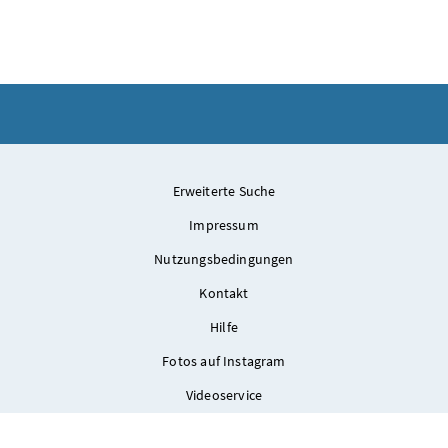
Am 6. April 2022 reiste Bundesminister Martin Kocher (2.v.l.) zu einem Arbeitsbesuc
Erweiterte Suche
Impressum
Nutzungsbedingungen
Kontakt
Hilfe
Fotos auf Instagram
Videoservice