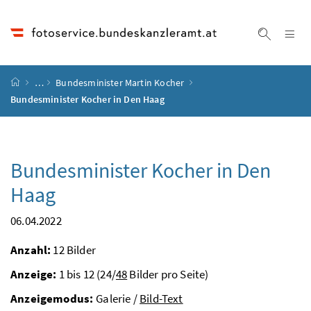
Accesskey
Accesskey
Accesskey
Accesskey
Zum Inhalt
Zum Hauptmenü
Zum Untermenü
Zur Suche
[4]
[1]
[3]
[2]
Na
Suche ei
Startseite
…
Bundesminister Martin Kocher
Bundesminister Kocher in Den Haag
Bundesminister Kocher in Den
Haag
06.04.2022
Anzahl:
12 Bilder
Anzeige:
1 bis 12 (24/
48
Bilder pro Seite)
Anzeigemodus:
Galerie /
Bild-Text