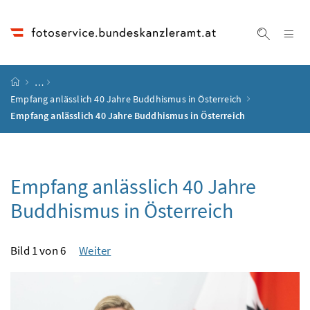
Accesskey
Accesskey
Accesskey
Accesskey
Zum Inhalt
Zum Hauptmenü
Zum Untermenü
Zur Suche
[4]
[1]
[3]
[2]
Na
Suche ei
Startseite
…
Empfang anlässlich 40 Jahre Buddhismus in Österreich
Empfang anlässlich 40 Jahre Buddhismus in Österreich
Empfang anlässlich 40 Jahre
Buddhismus in Österreich
Bild 1 von 6
Weiter