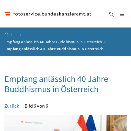
Accesskey
Accesskey
Accesskey
Accesskey
Zum Inhalt
Zum Hauptmenü
Zum Untermenü
Zur Suche
[4]
[1]
[3]
[2]
Na
Suche ei
Startseite
…
Empfang anlässlich 40 Jahre Buddhismus in Österreich
Empfang anlässlich 40 Jahre Buddhismus in Österreich
Empfang anlässlich 40 Jahre
Buddhismus in Österreich
Zurück
Bild 6 von 6