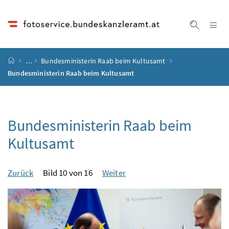
Accesskey
Accesskey
Accesskey
Accesskey
Zum Inhalt
Zum Hauptmenü
Zum Untermenü
Zur Suche
[4]
[1]
[3]
[2]
Na
Suche ei
Startseite
…
Bundesministerin Raab beim Kultusamt
Bundesministerin Raab beim Kultusamt
Bundesministerin Raab beim
Kultusamt
Zurück
Bild 10 von 16
Weiter