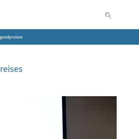
Suche einble
ugendpreises
reises