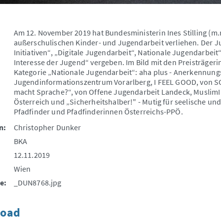
Am 12. November 2019 hat Bundesministerin Ines Stilling (m.
außerschulischen Kinder- und Jugendarbeit verliehen. Der 
Initiativen“, „Digitale Jugendarbeit“, Nationale Jugendarbeit
Interesse der Jugend“ vergeben. Im Bild mit den Preisträger
Kategorie „Nationale Jugendarbeit“: aha plus - Anerkennungs
Jugendinformationszentrum Vorarlberg, I FEEL GOOD, von S
macht Sprache?“, von Offene Jugendarbeit Landeck, Muslim
Österreich und „Sicherheitshalber!" - Mutig für seelische un
Pfadfinder und Pfadfinderinnen Österreichs-PPÖ.
n:
Christopher Dunker
BKA
12.11.2019
Wien
e:
_DUN8768.jpg
oad