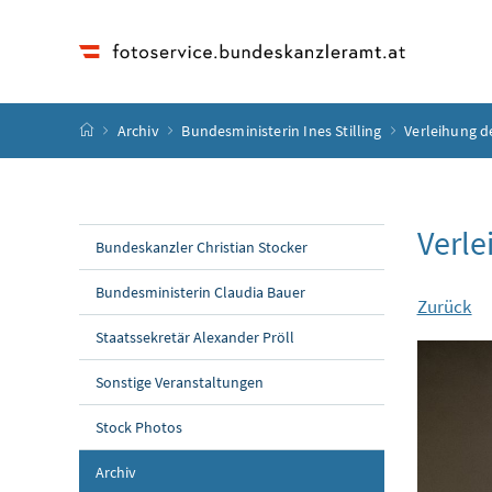
Accesskey
Accesskey
Accesskey
Accesskey
Zum Inhalt
Zum Hauptmenü
Zum Untermenü
Zur Suche
[4]
[1]
[3]
[2]
Startseite
Archiv
Bundesministerin Ines Stilling
Verleihung d
Verle
Bundeskanzler Christian Stocker
Bundesministerin Claudia Bauer
Zurück
Staatssekretär Alexander Pröll
Sonstige Veranstaltungen
Stock Photos
Archiv