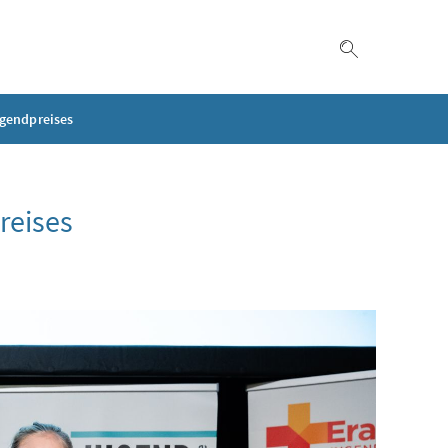
Suche einble
ugendpreises
reises