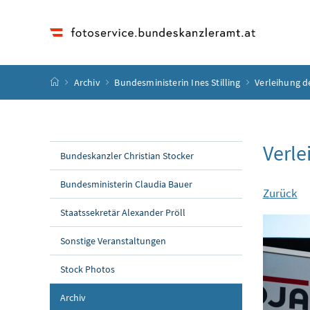
Accesskey
Accesskey
Accesskey
Accesskey
Zum Inhalt
Zum Hauptmenü
Zum Untermenü
Zur Suche
[4]
[1]
[3]
[2]
Startseite
Archiv
Bundesministerin Ines Stilling
Verleihung d
Verle
Bundeskanzler Christian Stocker
Bundesministerin Claudia Bauer
Zurück
Staatssekretär Alexander Pröll
Sonstige Veranstaltungen
Stock Photos
Archiv