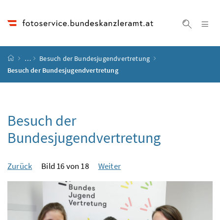
Accesskey
Accesskey
Accesskey
Accesskey
Zum Inhalt
Zum Hauptmenü
Zum Untermenü
Zur Suche
[4]
[1]
[3]
[2]
Na
Suche ei
Startseite
…
Besuch der Bundesjugendvertretung
Besuch der Bundesjugendvertretung
Besuch der
Bundesjugendvertretung
Zurück
Bild 16 von 18
Weiter