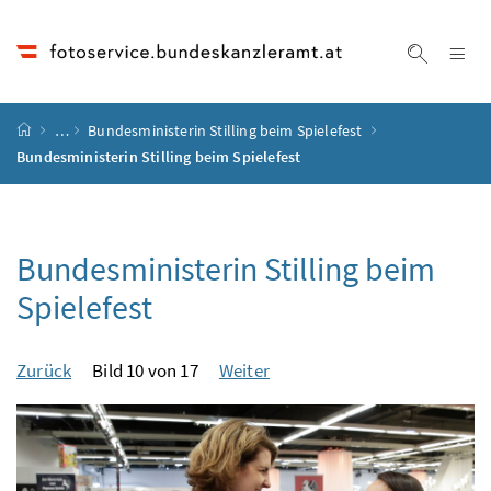
Accesskey
Accesskey
Accesskey
Accesskey
Zum Inhalt
Zum Hauptmenü
Zum Untermenü
Zur Suche
[4]
[1]
[3]
[2]
Na
Suche ei
Startseite
…
Bundesministerin Stilling beim Spielefest
Bundesministerin Stilling beim Spielefest
Bundesministerin Stilling beim
Spielefest
Zurück
Bild 10 von 17
Weiter