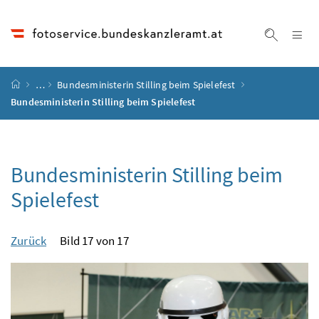
Accesskey
Accesskey
Accesskey
Accesskey
Zum Inhalt
Zum Hauptmenü
Zum Untermenü
Zur Suche
[4]
[1]
[3]
[2]
Na
Suche ei
Startseite
…
Bundesministerin Stilling beim Spielefest
Bundesministerin Stilling beim Spielefest
Bundesministerin Stilling beim
Spielefest
Zurück
Bild 17 von 17