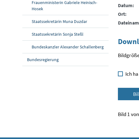
Frauenministerin Gabriele Heinisch-
Datum:
Hosek
Ort:
Staatssekretärin Muna Duzdar
Dateinam
Staatssekretärin Sonja Steßl
Downl
Bundeskanzler Alexander Schallenberg
Bildgröße
Bundesregierung
Ich ha
Bi
Bild 1 von