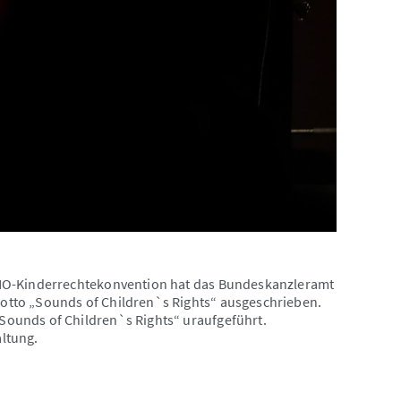
UNO-Kinderrechtekonvention hat das Bundeskanzleramt
tto „Sounds of Children`s Rights“ ausgeschrieben.
ounds of Children`s Rights“ uraufgeführt.
altung.