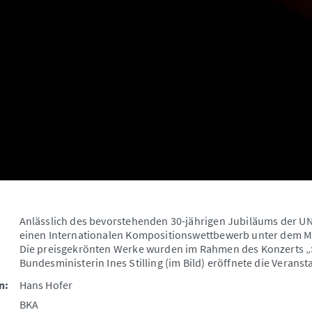
Anlässlich des bevorstehenden 30-jährigen Jubiläums der 
einen Internationalen Kompositionswettbewerb unter dem Mo
Die preisgekrönten Werke wurden im Rahmen des Konzerts „S
Bundesministerin Ines Stilling (im Bild) eröffnete die Veranst
n:
Hans Hofer
BKA