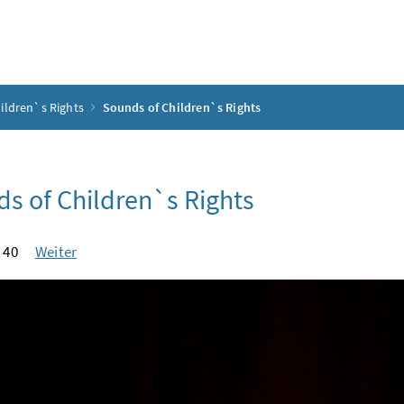
ildren`s Rights
Sounds of Children`s Rights
s of Children`s Rights
 40
Weiter