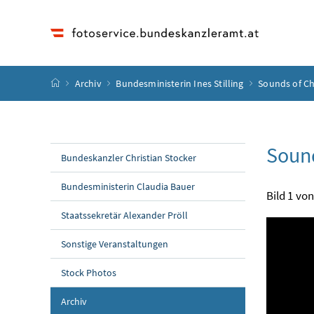
Accesskey
Accesskey
Accesskey
Accesskey
Zum Inhalt
Zum Hauptmenü
Zum Untermenü
Zur Suche
[4]
[1]
[3]
[2]
Startseite
Archiv
Bundesministerin Ines Stilling
Sounds of Ch
Sound
Bundeskanzler Christian Stocker
Bundesministerin Claudia Bauer
Bild 1 von
Staatssekretär Alexander Pröll
Sonstige Veranstaltungen
Stock Photos
Archiv