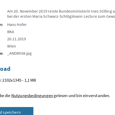
Am 20. November 2019 reiste Bundesministerin Ines Stilling a
bei der ersten Maria Schwarz-Schlöglmann Lecture zum Gewa
n:
Hans Hofer
BKA
20.11.2019
Wien
e:
_AND8958.jpg
oad
: 2102x1345 - 1,1 MB
be die
Nutzungsbedingungen
gelesen und bin einverstanden.
ld speichern