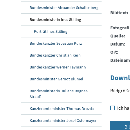
Bundesminister Alexander Schallenberg
Bildtext:
Bundesministerin Ines Stilling
FotografI
Porträt Ines Stilling
Quelle:
Bundeskanzler Sebastian Kurz
Datum:
Ort:
Bundeskanzler Christian Kern
Dateinam
Bundeskanzler Werner Faymann
Downl
Bundesminister Gernot Blümel
Bildgröße
Bundesministerin Juliane Bogner-
Strauß
Ich ha
Kanzleramtsminister Thomas Drozda
Kanzleramtsminister Josef Ostermayer
Bi