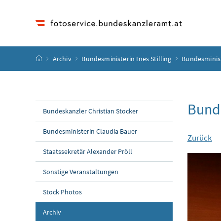
Accesskey
Accesskey
Accesskey
Accesskey
Zum Inhalt
Zum Hauptmenü
Zum Untermenü
Zur Suche
[4]
[1]
[3]
[2]
Startseite
Archiv
Bundesministerin Ines Stilling
Bundesministe
Bunde
Bundeskanzler Christian Stocker
Bundesministerin Claudia Bauer
Zurück
Staatssekretär Alexander Pröll
Sonstige Veranstaltungen
Stock Photos
Archiv