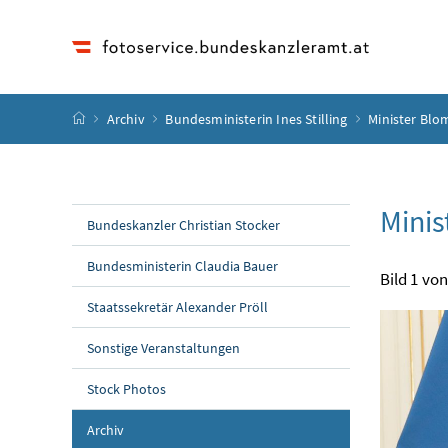
Accesskey
Accesskey
Accesskey
Accesskey
Zum Inhalt
Zum Hauptmenü
Zum Untermenü
Zur Suche
[4]
[1]
[3]
[2]
Startseite
Archiv
Bundesministerin Ines Stilling
Minister Blom
Minis
Bundeskanzler Christian Stocker
Bundesministerin Claudia Bauer
Bild 1 von
Staatssekretär Alexander Pröll
Sonstige Veranstaltungen
Stock Photos
Archiv