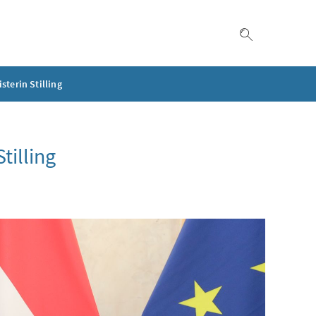
Suche einble
terin Stilling
tilling