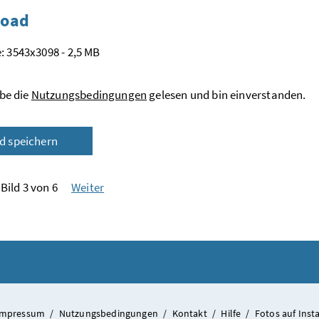
oad
: 3543x3098 - 2,5 MB
be die
Nutzungsbedingungen
gelesen und bin einverstanden.
ld speichern
Bild 3 von 6
Weiter
Impressum
/
Nutzungsbedingungen
/
Kontakt
/
Hilfe
/
Fotos auf Ins