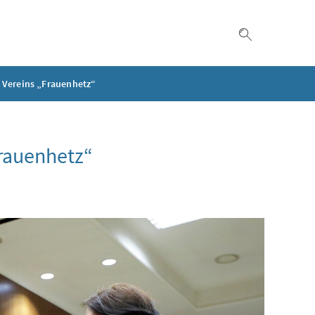
Suche einble
 Vereins „Frauenhetz“
Frauenhetz“