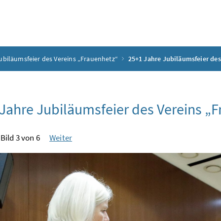
ubiläumsfeier des Vereins „Frauenhetz“
25+1 Jahre Jubiläumsfeier des
Jahre Jubiläumsfeier des Vereins „
Bild 3 von 6
Weiter