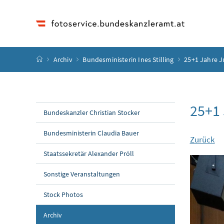
Accesskey
Accesskey
Accesskey
Accesskey
Zum Inhalt
Zum Hauptmenü
Zum Untermenü
Zur Suche
[4]
[1]
[3]
[2]
Startseite
Archiv
Bundesministerin Ines Stilling
25+1 Jahre J
25+1 
Bundeskanzler Christian Stocker
Bundesministerin Claudia Bauer
Zurück
Staatssekretär Alexander Pröll
Sonstige Veranstaltungen
Stock Photos
Archiv