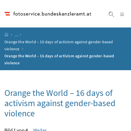
Accesskey
Accesskey
Accesskey
Accesskey
Zum Inhalt
Zum Hauptmenü
Zum Untermenü
Zur Suche
[4]
[1]
[3]
[2]
Na
Suche ei
Startseite
…
Orange the World – 16 days of activism against gender-based
violence
Orange the World – 16 days of activism against gender-based
violence
Orange the World – 16 days of
activism against gender-based
violence
Bild 1 von 4
Weiter