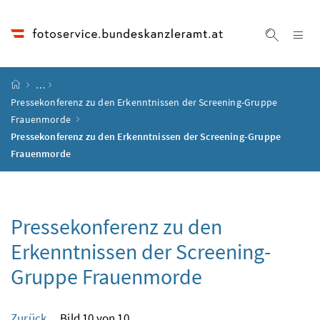
Accesskey
Accesskey
Accesskey
Accesskey
Zum Inhalt
Zum Hauptmenü
Zum Untermenü
Zur Suche
[4]
[1]
[3]
[2]
Na
Suche ei
Startseite
…
Pressekonferenz zu den Erkenntnissen der Screening-Gruppe
Frauenmorde
Pressekonferenz zu den Erkenntnissen der Screening-Gruppe
Frauenmorde
Pressekonferenz zu den
Erkenntnissen der Screening-
Gruppe Frauenmorde
Zurück
Bild 10 von 10