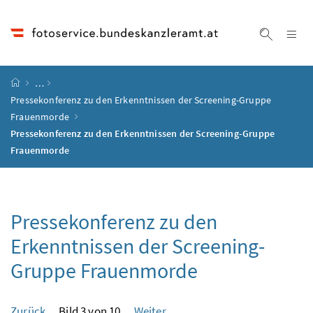
Accesskey
Accesskey
Accesskey
Accesskey
Zum Inhalt
Zum Hauptmenü
Zum Untermenü
Zur Suche
[4]
[1]
[3]
[2]
Na
Suche ei
Startseite
…
Pressekonferenz zu den Erkenntnissen der Screening-Gruppe
Frauenmorde
Pressekonferenz zu den Erkenntnissen der Screening-Gruppe
Frauenmorde
Pressekonferenz zu den
Erkenntnissen der Screening-
Gruppe Frauenmorde
Zurück
Bild 3 von 10
Weiter