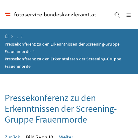
Accesskey
Accesskey
Accesskey
Accesskey
Zum Inhalt
Zum Hauptmenü
Zum Untermenü
Zur Suche
[4]
[1]
[3]
[2]
Na
Suche ei
Startseite
…
Pressekonferenz zu den Erkenntnissen der Screening-Gruppe
Frauenmorde
Pressekonferenz zu den Erkenntnissen der Screening-Gruppe
Frauenmorde
Pressekonferenz zu den
Erkenntnissen der Screening-
Gruppe Frauenmorde
Zurück
Bild 5 von 10
Weiter