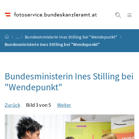
Accesskey
Accesskey
Accesskey
Accesskey
Zum Inhalt
Zum Hauptmenü
Zum Untermenü
Zur Suche
[4]
[1]
[3]
[2]
Na
Suche ei
Startseite
…
Bundesministerin Ines Stilling bei "Wendepunkt"
Bundesministerin Ines Stilling bei "Wendepunkt"
Bundesministerin Ines Stilling bei
"Wendepunkt"
Zurück
Bild 3 von 5
Weiter