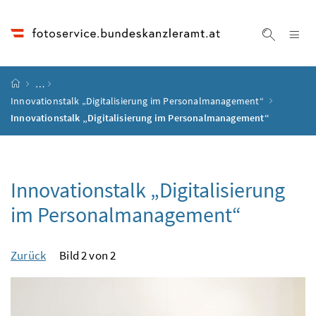
Accesskey
Accesskey
Accesskey
Accesskey
Zum Inhalt
Zum Hauptmenü
Zum Untermenü
Zur Suche
[4]
[1]
[3]
[2]
Na
Suche ei
Startseite
…
Innovationstalk „Digitalisierung im Personalmanagement“
Innovationstalk „Digitalisierung im Personalmanagement“
Innovationstalk „Digitalisierung
im Personalmanagement“
Zurück
Bild 2 von 2