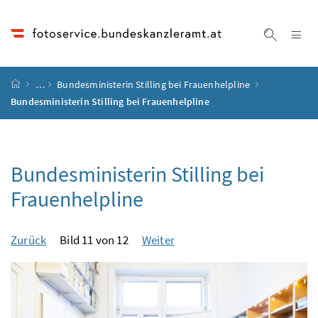
Accesskey
Accesskey
Accesskey
Accesskey
Zum Inhalt
Zum Hauptmenü
Zum Untermenü
Zur Suche
[4]
[1]
[3]
[2]
Na
Suche ei
Startseite
…
Bundesministerin Stilling bei Frauenhelpline
Bundesministerin Stilling bei Frauenhelpline
Bundesministerin Stilling bei
Frauenhelpline
Zurück
Bild 11 von 12
Weiter