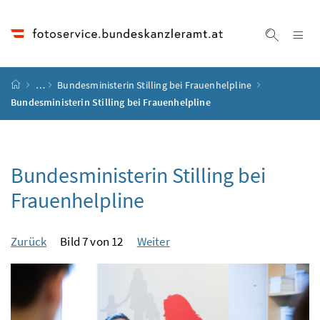
Accesskey
Accesskey
Accesskey
Accesskey
Zum Inhalt
Zum Hauptmenü
Zum Untermenü
Zur Suche
[4]
[1]
[3]
[2]
Na
Suche ei
Startseite
…
Bundesministerin Stilling bei Frauenhelpline
Bundesministerin Stilling bei Frauenhelpline
Bundesministerin Stilling bei
Frauenhelpline
Zurück
Bild 7 von 12
Weiter