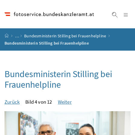
Accesskey
Accesskey
Accesskey
Accesskey
Zum Inhalt
Zum Hauptmenü
Zum Untermenü
Zur Suche
[4]
[1]
[3]
[2]
Na
Suche ei
Startseite
…
Bundesministerin Stilling bei Frauenhelpline
Bundesministerin Stilling bei Frauenhelpline
Bundesministerin Stilling bei
Frauenhelpline
Zurück
Bild 4 von 12
Weiter