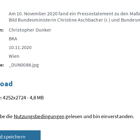
Am 10. November 2020 fand ein Pressestatement zu den Maßn
Bild Bundesministerin Christine Aschbacher (r.) und Bundesm
n:
Christopher Dunker
BKA
10.11.2020
Wien
e:
_DUN0088.jpg
oad
: 4252x2724 - 4,8 MB
be die
Nutzungsbedingungen
gelesen und bin einverstanden.
ld speichern