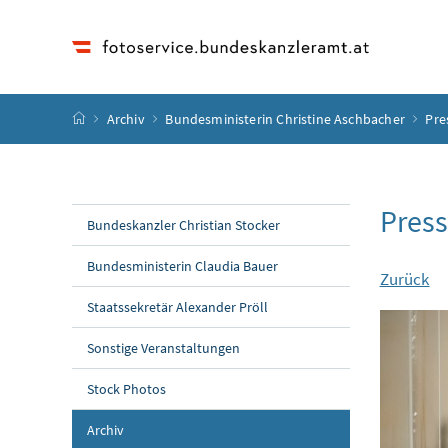
Accesskey
Accesskey
Accesskey
Accesskey
Zum Inhalt
Zum Hauptmenü
Zum Untermenü
Zur Suche
[4]
[1]
[3]
[2]
Startseite
Archiv
Bundesministerin Christine Aschbacher
Pre
Press
Bundeskanzler Christian Stocker
Bundesministerin Claudia Bauer
Zurück
Staatssekretär Alexander Pröll
Sonstige Veranstaltungen
Stock Photos
Archiv