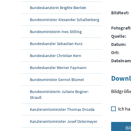
Bundeskanzlerin Brigitte Bierlein
Bildtext:
Bundesminister Alexander Schallenberg
FotografI
Bundesministerin Ines Stilling
Quelle:
Bundeskanzler Sebastian Kurz
Datum:
Ort:
Bundeskanzler Christian Kern
Dateinam
Bundeskanzler Werner Faymann
Downl
Bundesminister Gernot Blümel
Bildgröße
Bundesministerin Juliane Bogner-
Strauß
Ich ha
Kanzleramtsminister Thomas Drozda
Kanzleramtsminister Josef Ostermayer
Bi