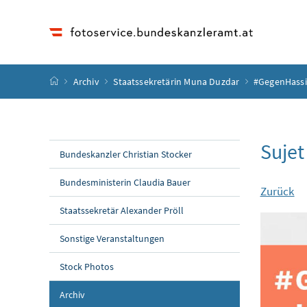
Accesskey
Accesskey
Accesskey
Accesskey
Zum Inhalt
Zum Hauptmenü
Zum Untermenü
Zur Suche
[4]
[1]
[3]
[2]
Startseite
Archiv
Staatssekretärin Muna Duzdar
#GegenHass
Suje
Bundeskanzler Christian Stocker
Bundesministerin Claudia Bauer
Zurück
Staatssekretär Alexander Pröll
Sonstige Veranstaltungen
Stock Photos
Archiv