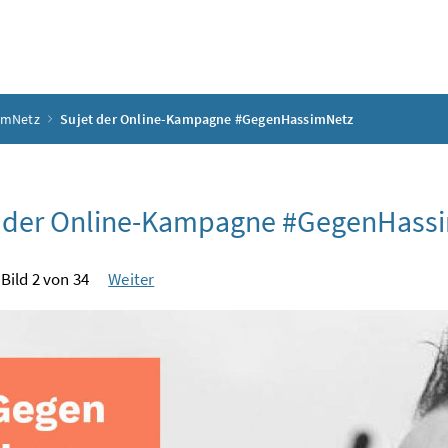
imNetz
Sujet der Online-Kampagne #GegenHassimNetz
t der Online-Kampagne #GegenHass
Bild 2 von 34
Weiter