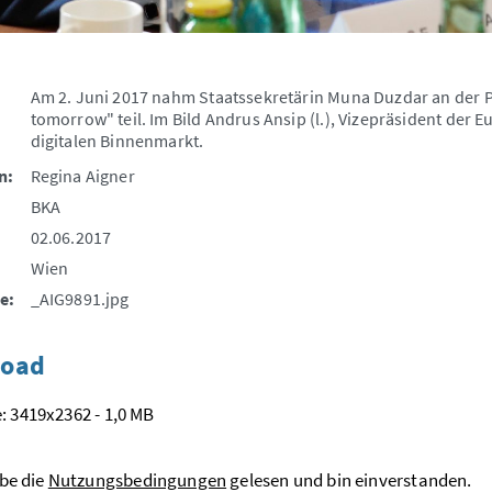
Am 2. Juni 2017 nahm Staatssekretärin Muna Duzdar an der P
tomorrow" teil. Im Bild Andrus Ansip (l.), Vizepräsident de
digitalen Binnenmarkt.
n:
Regina Aigner
BKA
02.06.2017
Wien
e:
_AIG9891.jpg
oad
: 3419x2362 - 1,0 MB
be die
Nutzungsbedingungen
gelesen und bin einverstanden.