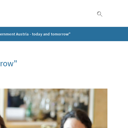
Suche einble
ernment Austria - today and tomorrow"
rrow"