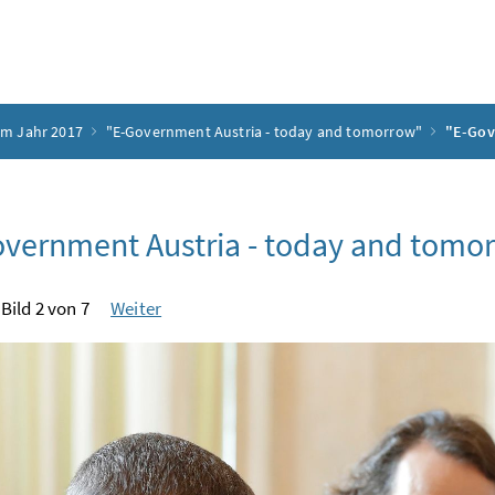
em Jahr 2017
"E-Government Austria - today and tomorrow"
"E-Gov
vernment Austria - today and tomo
Bild 2 von 7
Weiter