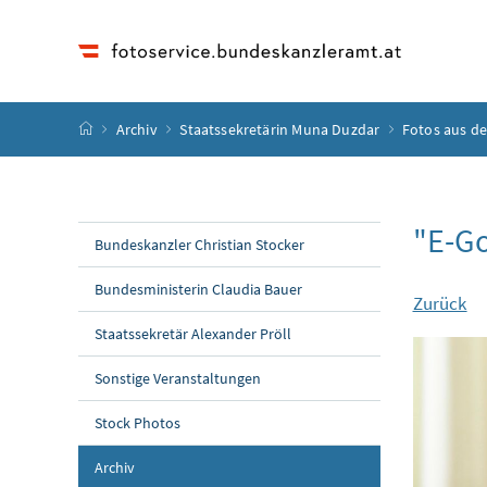
Accesskey
Accesskey
Accesskey
Accesskey
Zum Inhalt
Zum Hauptmenü
Zum Untermenü
Zur Suche
[4]
[1]
[3]
[2]
Startseite
Archiv
Staatssekretärin Muna Duzdar
Fotos aus d
"E-Go
Bundeskanzler Christian Stocker
Bundesministerin Claudia Bauer
Zurück
Staatssekretär Alexander Pröll
Sonstige Veranstaltungen
Stock Photos
Archiv