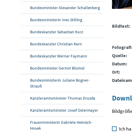
Bundesminister Alexander Schallenberg
Bundesministerin Ines Stilling
Bildtext:
Bundeskanzler Sebastian Kurz
Bundeskanzler Christian Kern
FotografI
Quelle:
Bundeskanzler Werner Faymann
Datum:
Bundesminister Gernot Blümel
Ort:
Dateinam
Bundesministerin Juliane Bogner-
Strauß
Downl
Kanzleramtsminister Thomas Drozda
Kanzleramtsminister Josef Ostermayer
Bildgröße
Frauenministerin Gabriele Heinisch-
Hosek
Ich ha