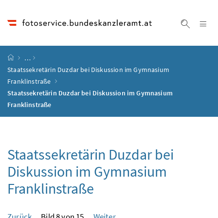
Accesskey
Accesskey
Accesskey
Accesskey
Zum Inhalt
Zum Hauptmenü
Zum Untermenü
Zur Suche
[4]
[1]
[3]
[2]
Na
Suche ei
Startseite
…
Staatssekretärin Duzdar bei Diskussion im Gymnasium
Franklinstraße
Staatssekretärin Duzdar bei Diskussion im Gymnasium
Franklinstraße
Staatssekretärin Duzdar bei
Diskussion im Gymnasium
Franklinstraße
Zurück
Bild 8 von 15
Weiter