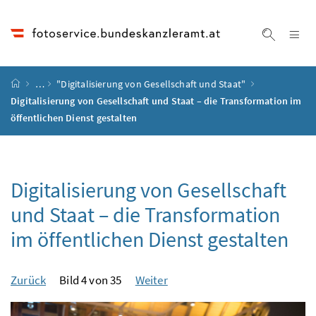
Accesskey
Accesskey
Accesskey
Accesskey
Zum Inhalt
Zum Hauptmenü
Zum Untermenü
Zur Suche
[4]
[1]
[3]
[2]
Na
Suche ei
Startseite
…
"Digitalisierung von Gesellschaft und Staat"
Digitalisierung von Gesellschaft und Staat – die Transformation im
öffentlichen Dienst gestalten
Digitalisierung von Gesellschaft
und Staat – die Transformation
im öffentlichen Dienst gestalten
Zurück
Bild 4 von 35
Weiter