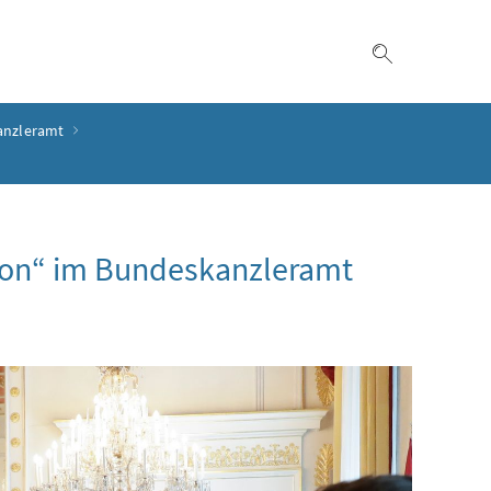
Suche einble
anzleramt
ion“ im Bundeskanzleramt