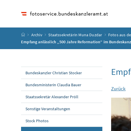
Accesskey
Accesskey
Accesskey
Accesskey
Zum Inhalt
Zum Hauptmenü
Zum Untermenü
Zur Suche
[4]
[1]
[3]
[2]
Startseite
Archiv
Staatssekretärin Muna Duzdar
Fotos aus d
Empfang anlässlich „500 Jahre Reformation“ im Bundeskan
Empfa
Bundeskanzler Christian Stocker
Bundesministerin Claudia Bauer
Zurück
Staatssekretär Alexander Pröll
Sonstige Veranstaltungen
Stock Photos