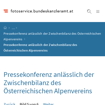
Accesskey
Accesskey
Accesskey
Accesskey
Zum Inhalt
Zum Hauptmenü
Zum Untermenü
Zur Suche
[4]
[1]
[3]
[2]
Na
Suche ei
Startseite
…
Pressekonferenz anlässlich der Zwischenbilanz des Österreichischen
Alpenvereins
Pressekonferenz anlässlich der Zwischenbilanz des
Österreichischen Alpenvereins
Pressekonferenz anlässlich der
Zwischenbilanz des
Österreichischen Alpenvereins
Zurück
Bild 5 von 6
Weiter